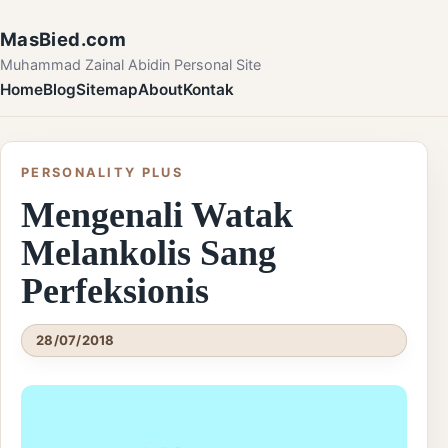
Skip to content
MasBied.com
Muhammad Zainal Abidin Personal Site
Home
Blog
Sitemap
About
Kontak
PERSONALITY PLUS
Mengenali Watak
Melankolis Sang
Perfeksionis
28/07/2018