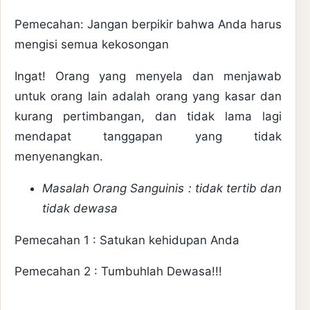
Pemecahan: Jangan berpikir bahwa Anda harus
mengisi semua kekosongan
Ingat! Orang yang menyela dan menjawab
untuk orang lain adalah orang yang kasar dan
kurang pertimbangan, dan tidak lama lagi
mendapat tanggapan yang tidak
menyenangkan.
Masalah Orang Sanguinis : tidak tertib dan
tidak dewasa
Pemecahan 1 : Satukan kehidupan Anda
Pemecahan 2 : Tumbuhlah Dewasa!!!