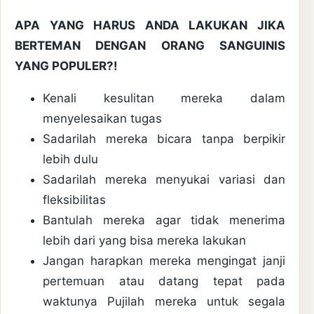
APA YANG HARUS ANDA LAKUKAN JIKA
BERTEMAN DENGAN ORANG SANGUINIS
YANG POPULER?!
Kenali kesulitan mereka dalam
menyelesaikan tugas
Sadarilah mereka bicara tanpa berpikir
lebih dulu
Sadarilah mereka menyukai variasi dan
fleksibilitas
Bantulah mereka agar tidak menerima
lebih dari yang bisa mereka lakukan
Jangan harapkan mereka mengingat janji
pertemuan atau datang tepat pada
waktunya Pujilah mereka untuk segala