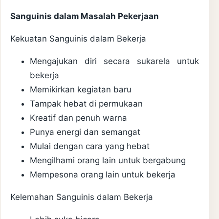
Sanguinis dalam Masalah Pekerjaan
Kekuatan Sanguinis dalam Bekerja
Mengajukan diri secara sukarela untuk
bekerja
Memikirkan kegiatan baru
Tampak hebat di permukaan
Kreatif dan penuh warna
Punya energi dan semangat
Mulai dengan cara yang hebat
Mengilhami orang lain untuk bergabung
Mempesona orang lain untuk bekerja
Kelemahan Sanguinis dalam Bekerja