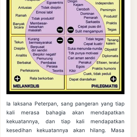
Ia laksana Peterpan, sang pangeran yang tiap
kali merasa bahagia akan mendapatkan
kekuatannya, dan tiap kali mendapatkan
kesedihan kekuatannya akan hilang. Masa