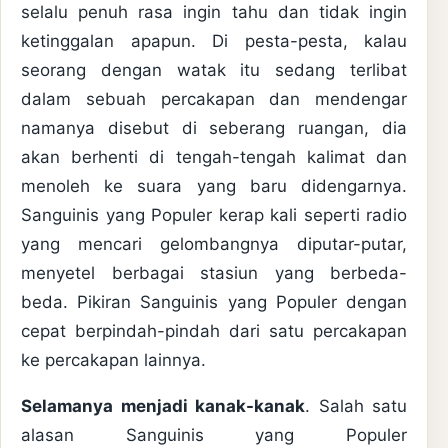
selalu penuh rasa ingin tahu dan tidak ingin
ketinggalan apapun. Di pesta-pesta, kalau
seorang dengan watak itu sedang terlibat
dalam sebuah percakapan dan mendengar
namanya disebut di seberang ruangan, dia
akan berhenti di tengah-tengah kalimat dan
menoleh ke suara yang baru didengarnya.
Sanguinis yang Populer kerap kali seperti radio
yang mencari gelombangnya diputar-putar,
menyetel berbagai stasiun yang berbeda-
beda. Pikiran Sanguinis yang Populer dengan
cepat berpindah-pindah dari satu percakapan
ke percakapan lainnya.
Selamanya menjadi kanak-kanak
. Salah satu
alasan Sanguinis yang Populer