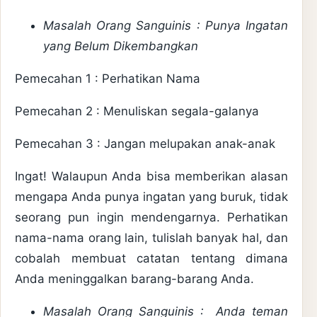
Masalah Orang Sanguinis : Punya Ingatan
yang Belum Dikembangkan
Pemecahan 1 : Perhatikan Nama
Pemecahan 2 : Menuliskan segala-galanya
Pemecahan 3 : Jangan melupakan anak-anak
Ingat! Walaupun Anda bisa memberikan alasan
mengapa Anda punya ingatan yang buruk, tidak
seorang pun ingin mendengarnya. Perhatikan
nama-nama orang lain, tulislah banyak hal, dan
cobalah membuat catatan tentang dimana
Anda meninggalkan barang-barang Anda.
Masalah Orang Sanguinis : Anda teman