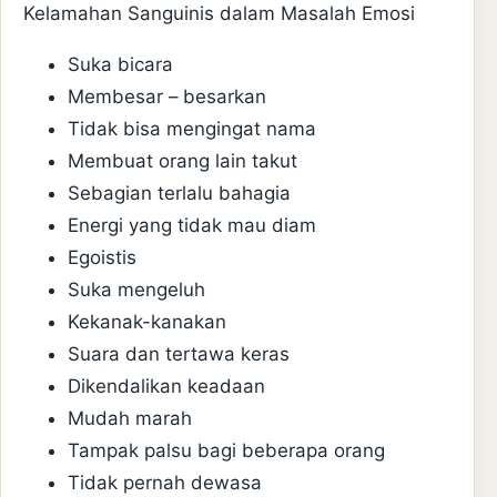
Kelamahan Sanguinis dalam Masalah Emosi
Suka bicara
Membesar – besarkan
Tidak bisa mengingat nama
Membuat orang lain takut
Sebagian terlalu bahagia
Energi yang tidak mau diam
Egoistis
Suka mengeluh
Kekanak-kanakan
Suara dan tertawa keras
Dikendalikan keadaan
Mudah marah
Tampak palsu bagi beberapa orang
Tidak pernah dewasa