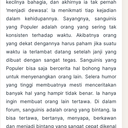
kecilnya bahagia, dan akhirnya ia tak pernah
‘menjadi dewasa’. Ia menikmati tiap kejadian
dalam kehidupannya. Sayangnya, sanguinis
yang Populer adalah orang yang sering tak
konsisten terhadap waktu. Akibatnya orang
yang dekat dengannya harus paham jika suatu
waktu ia terlambat datang setelah janji yang
dibuat dengan sangat tegas. Sanguinis yang
Populer bisa saja bercerita hal bohong hanya
untuk menyenangkan orang lain. Selera humor
yang tinggi membuatnya mesti menceritakan
banyak hal yang hampir tidak benar. Ia hanya
ingin membuat orang lain tertawa. Di dalam
forum, sanguinis adalah orang yang bintang. Ia
bisa tertawa, bertanya, menyapa, berkawan
dan menjadi bintang yang sangat cepat dikenal