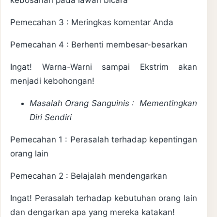
kebosanan pada lawan bicara
Pemecahan 3 : Meringkas komentar Anda
Pemecahan 4 : Berhenti membesar-besarkan
Ingat! Warna-Warni sampai Ekstrim akan
menjadi kebohongan!
Masalah Orang Sanguinis :
Mementingkan
Diri Sendiri
Pemecahan 1 : Perasalah terhadap kepentingan
orang lain
Pemecahan 2 : Belajalah mendengarkan
Ingat! Perasalah terhadap kebutuhan orang lain
dan dengarkan apa yang mereka katakan!