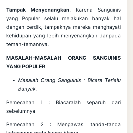
Tampak Menyenangkan
. Karena Sanguinis
yang Populer selalu melakukan banyak hal
dengan cerdik, tampaknya mereka menghayati
kehidupan yang lebih menyenangkan daripada
teman-temannya.
MASALAH-MASALAH ORANG SANGUINIS
YANG POPULER
Masalah Orang Sanguinis : Bicara Terlalu
Banyak.
Pemecahan 1 : Biacaralah separuh dari
sebelumnya
Pemecahan 2 : Mengawasi tanda-tanda