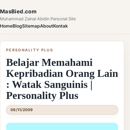
Skip to content
MasBied.com
Muhammad Zainal Abidin Personal Site
Home
Blog
Sitemap
About
Kontak
PERSONALITY PLUS
Belajar Memahami
Kepribadian Orang Lain
: Watak Sanguinis |
Personality Plus
06/11/2009